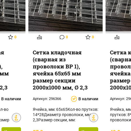
0
0
0
ая
Сетка кладочная
Сетка 
(сварная из
(сварн
,
проволоки ВР 1),
проволо
 мм
ячейка 65х65 мм
ячейка
размер секции
размер
2,3
2000х1000 мм, Ø 2,3
2000х10
В наличии
Артикул:
296366
В наличии
Артикул:
29
л-во
Ячейка, мм: 65х65Кол-во прутков:
Ячейка, м
14*28Диаметр проволоки, мм: Ø
прутков: 
азмер
2,3Размер секции, мм:
проволоки,
лощад...
2000х1000Площад...
секции, мм