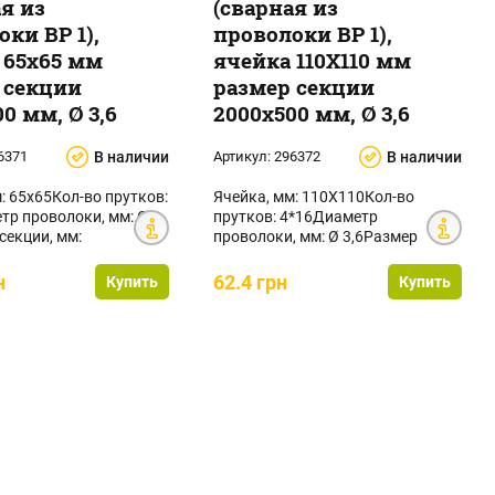
ая из
(сварная из
ки ВР 1),
проволоки ВР 1),
 65х65 мм
ячейка 110Х110 мм
 секции
размер секции
0 мм, Ø 3,6
2000х500 мм, Ø 3,6
6371
В наличии
Артикул:
296372
В наличии
: 65х65Кол-во прутков:
Ячейка, мм: 110Х110Кол-во
тр проволоки, мм: Ø
прутков: 4*16Диаметр
секции, мм:
проволоки, мм: Ø 3,6Размер
лощадь ...
секции, мм: 2000х500Площад...
н
62.4 грн
Купить
Купить