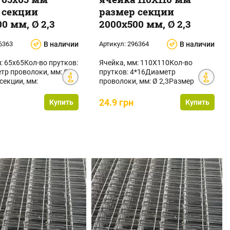
 секции
размер секции
0 мм, Ø 2,3
2000х500 мм, Ø 2,3
6363
В наличии
Артикул:
296364
В наличии
: 65х65Кол-во прутков:
Ячейка, мм: 110Х110Кол-во
тр проволоки, мм: Ø
прутков: 4*16Диаметр
секции, мм:
проволоки, мм: Ø 2,3Размер
лощадь ...
секции, мм: 2000х500Площад...
24.9 грн
Купить
Купить