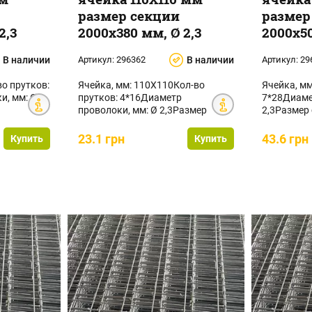
размер секции
размер
2,3
2000х380 мм, Ø 2,3
2000х50
В наличии
Артикул:
296362
В наличии
Артикул:
29
во прутков:
Ячейка, мм: 110Х110Кол-во
Ячейка, мм
и, мм: Ø
прутков: 4*16Диаметр
7*28Диаме
проволоки, мм: Ø 2,3Размер
2,3Размер 
секции, мм: 2000х380Площад...
2000х500П
23.1 грн
43.6 грн
Купить
Купить