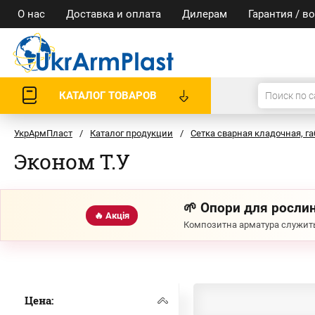
О нас
Доставка и оплата
Дилерам
Гарантия / в
КАТАЛОГ ТОВАРОВ
УкрАрмПласт
/
Каталог продукции
/
Сетка сварная кладочная, 
Эконом Т.У
🌱 Опори для рослин
🔥 Акція
Композитна арматура служить
Цена: