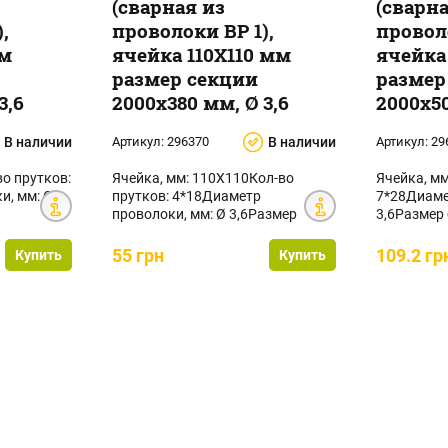
(сварная из
(сварн
,
проволоки ВР 1),
проволо
мм
ячейка 110Х110 мм
ячейка
размер секции
размер
3,6
2000х380 мм, Ø 3,6
2000х50
В наличии
Артикул:
296370
В наличии
Артикул:
29
во прутков:
Ячейка, мм: 110Х110Кол-во
Ячейка, мм
и, мм: Ø
прутков: 4*18Диаметр
7*28Диаме
проволоки, мм: Ø 3,6Размер
3,6Размер 
секции, мм: 2000х380Площад...
2000х500П
55 грн
109.2 гр
Купить
Купить