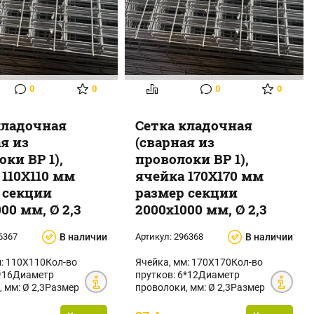
0
0
0
0
кладочная
Сетка кладочная
ая из
(сварная из
ки ВР 1),
проволоки ВР 1),
 110Х110 мм
ячейка 170Х170 мм
 секции
размер секции
00 мм, Ø 2,3
2000х1000 мм, Ø 2,3
6367
В наличии
Артикул:
296368
В наличии
м: 110Х110Кол-во
Ячейка, мм: 170Х170Кол-во
8*16Диаметр
прутков: 6*12Диаметр
 мм: Ø 2,3Размер
проволоки, мм: Ø 2,3Размер
: 2000х1000Площа...
секции, мм: 2000х1000Площа...