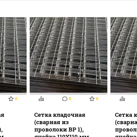
0
0
0
ая
Сетка кладочная
Сетка 
(сварная из
(сварн
,
проволоки ВР 1),
проволо
мм
ячейка 110Х110 мм
ячейка