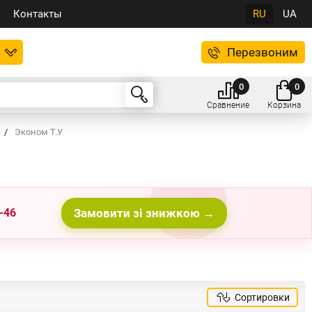
Контакты
RU
UA
Перезвоним
0
0
Сравнение
Корзина
/
Эконом Т.У
-46
Замовити зі знижкою →
Сортировки