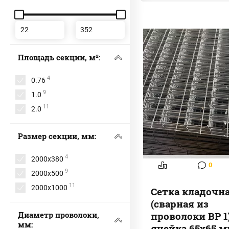
Площадь секции, м²:
4
0.76
9
1.0
11
2.0
Размер секции, мм:
4
2000х380
0
9
2000х500
11
2000х1000
Сетка кладочн
(сварная из
проволоки ВР 1)
Диаметр проволоки,
мм:
ячейка 65х65 