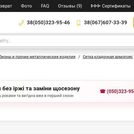
озврат
Фото
FAQ
Отзывы (9)
ᐈᐈᐈ Сертификаты
38(050)323-95-46
38(067)607-33-39
габионы и прочие металлические изделия
/
Сетка кладочная армопояс
 без іржі та заміни щосезону
☎ (050)323-95
 роками та вигідна вже в перший сезон