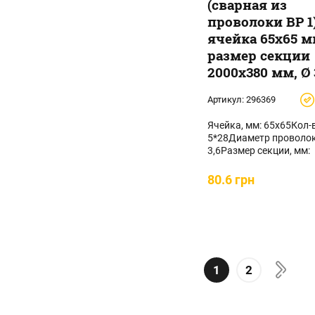
(сварная из
проволоки ВР 1)
ячейка 65х65 
размер секции
2000х380 мм, Ø 
Артикул:
296369
Ячейка, мм: 65х65Кол-
5*28Диаметр проволок
3,6Размер секции, мм:
2000х380Площадь ...
80.6 грн
1
2