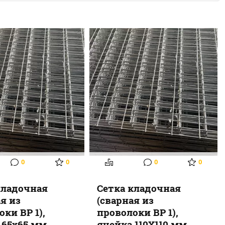
0
0
0
0
кладочная
Сетка кладочная
ая из
(сварная из
ки ВР 1),
проволоки ВР 1),
 65х65 мм
ячейка 110Х110 мм