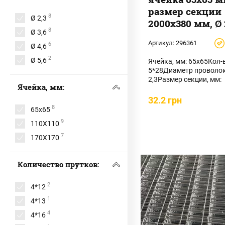
размер секции
8
Ø 2,3
2000х380 мм, Ø 
8
Ø 3,6
Артикул:
296361
6
Ø 4,6
2
Ø 5,6
Ячейка, мм: 65х65Кол-
5*28Диаметр проволок
2,3Размер секции, мм:
Ячейка, мм:
2000х380Площадь ...
32.2 грн
8
65х65
9
110Х110
7
170Х170
Количество прутков:
2
4*12
1
4*13
4
4*16