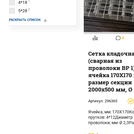
1
4*18
2
5*28
4
6*12
РАСКРЫТЬ СПИСОК
3
7*28
4
8*16
0
3
14*28
Сетка кладочн
(сварная из
проволоки ВР 1)
ячейка 170Х170
размер секции
2000х500 мм, Ø 
Артикул:
296365
Ячейка, мм: 170Х170Ко
прутков: 4*12Диаметр
проволоки, мм: Ø 2,3Р
секции, мм: 2000х500П